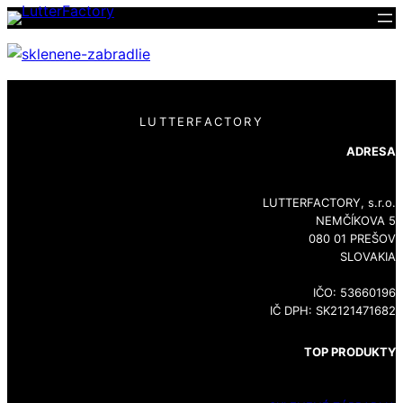
LUTTERFACTORY
ADRESA
LUTTERFACTORY, s.r.o.
NEMČÍKOVA 5
080 01 PREŠOV
SLOVAKIA
IČO: 53660196
IČ DPH: SK2121471682
TOP PRODUKTY