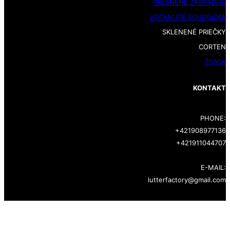
SKLENENÉ ZÁBRADLIA
VOTKNUTÉ SCHODISKÁ
SKLENENÉ PRIEČKY
CORTEN
ŽIVICA
KONTAKT
PHONE:
+421908977136
+421911044707
E-MAIL:
lutterfactory@gmail.com