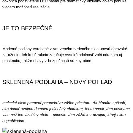
dokonca podsvietené LED pásmi pre dramatický vizuálny dojem ponúka
viacero možností realizácie.
JE TO BEZPEČNÉ.
Moderné podlahy vyrobené z vrstveného tvrdeného skla unesú obrovské
zaťaženie. Ich konštrukcia zaručuje vysokú odolnosť voči nárazom aj
prasknutiu, takže obavy z bezpečnosti sú zbytočné.
SKLENENÁ PODLAHA – NOVÝ POHĽAD
melecké dielo premení perspektívu vášho priestoru. Ak hľadáte spôsob,
ako dodať svojmu domovu jedinečný charakter, tento prvok vám poskytne
viac než len vizuálny efekt – prinesie vám zážitok z dizajnu, ktorý nikto
neprehliadne.