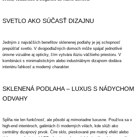
SVETLO AKO SÚČASŤ DIZAJNU
Jedným z najväčších benefitov sklenenej podlahy je jej schopnosť
prepúšťať svetlo. V dvojpodlažných domoch môže spájať jednotlivé
úrovne vizuálne aj opticky, čím vytvára ilúziu väčšieho priestoru. V
kombinácii s minimalistickým alebo industriálnym dizajnom dodáva
interiéru ľahkosť a moderný charakter.
SKLENENÁ PODLAHA – LUXUS S NÁDYCHOM
ODVAHY
Spĺňa nie len funkčnosť, ale pôsobí aj mimoriadne luxusne. Používa sa v
high-end interiéroch, galériách či moderných vilách, kde slúži ako
centrálny dizajnový prvok. Číre sklo, pieskované pre matný efekt alebo