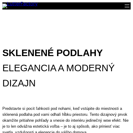
SKLENENÉ PODLAHY
ELEGANCIA A MODERNÝ
DIZAJN
Predstavte si pocit ľahkosti pod nohami, keď vstúpite do miestnosti a
sklenená podlaha pod vami odhalí hĺbku priestoru. Tento dizajnový prvok
okamžite pritiahne pohľady a vnesie do interiéru jedinečný wow efekt. Nie
je to len odvážna estetická voľba – je to aj spôsob, ako priniesť viac
svetla, vzdušnosti a elegancie do vášho domova.