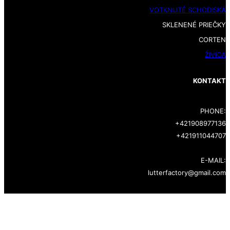
VOTKNUTÉ SCHODISKÁ
SKLENENÉ PRIEČKY
CORTEN
ŽIVICA
KONTAKT
PHONE:
+421908977136
+421911044707
E-MAIL:
lutterfactory@gmail.com