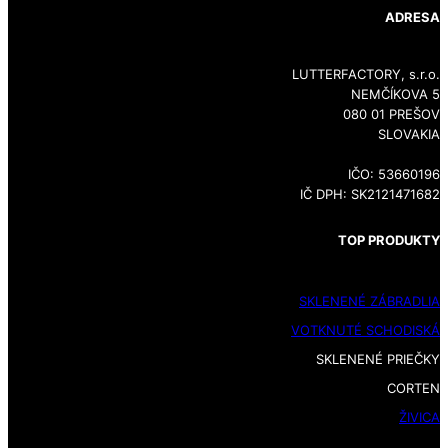
ADRESA
LUTTERFACTORY, s.r.o.
NEMČÍKOVA 5
080 01 PREŠOV
SLOVAKIA
IČO: 53660196
IČ DPH: SK2121471682
TOP PRODUKTY
SKLENENÉ ZÁBRADLIA
VOTKNUTÉ SCHODISKÁ
SKLENENÉ PRIEČKY
CORTEN
ŽIVICA