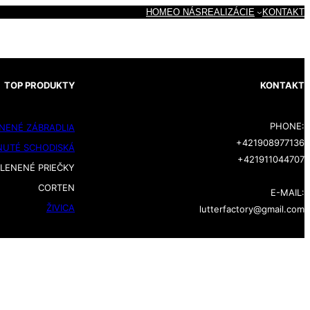
HOME
O NÁS
REALIZÁCIE
KONTAKT
TOP PRODUKTY
KONTAKT
PHONE:
NENÉ ZÁBRADLIA
+421908977136
NUTÉ SCHODISKÁ
+421911044707
LENENÉ PRIEČKY
CORTEN
E-MAIL:
ŽIVICA
lutterfactory@gmail.com