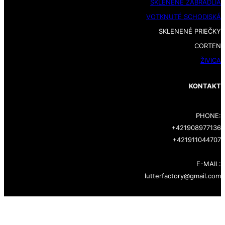
SKLENENÉ ZÁBRADLIA
VOTKNUTÉ SCHODISKÁ
SKLENENÉ PRIEČKY
CORTEN
ŽIVICA
KONTAKT
PHONE:
+421908977136
+421911044707
E-MAIL:
lutterfactory@gmail.com