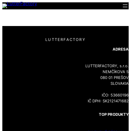
LUTTERFACTORY
ADRESA
LUTTERFACTORY, s.r.o.
NEMČÍKOVA 5
080 01 PREŠOV
SLOVAKIA
IČO: 53660196
IČ DPH: SK2121471682
TOP PRODUKTY